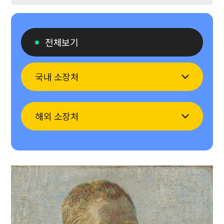
전체보기
국내 소장처
간송 미술 문화 재단
해외 소장처
국립 고궁 박물관
국립 민속 박물관
국립 예르미타시 박물관
국립 부여 박물관
내셔널 갤러리
국립 한글 박물관
뉴욕 현대 미술관(MoMA)
국립 현대 박물관
루브르 박물관
서울 공예 박물관
메트로폴리탄 미술관