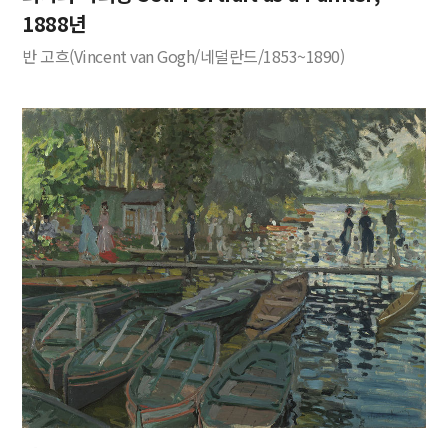
1888년
반 고흐(Vincent van Gogh/네덜란드/1853~1890)