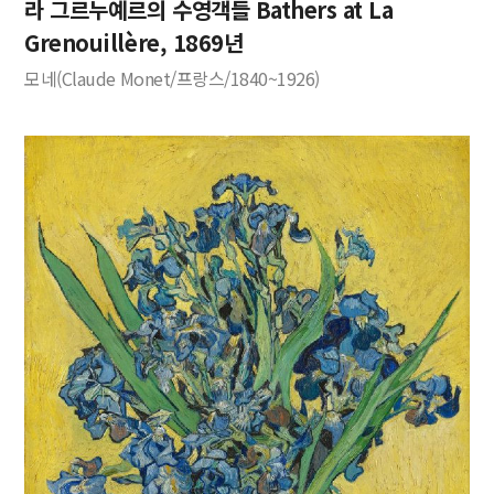
라 그르누예르의 수영객들 Bathers at La
Grenouillère, 1869년
모네(Claude Monet/프랑스/1840~1926)