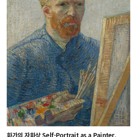
뭉크 미술관
바티칸 미술관
반 고흐 미술관
빈 미술사 박물관
상파울루 미술관
시카고 미술관
영국 박물관
우피치 미술관
테이트 모던 미술관
화가의 자화상 Self-Portrait as a Painter,