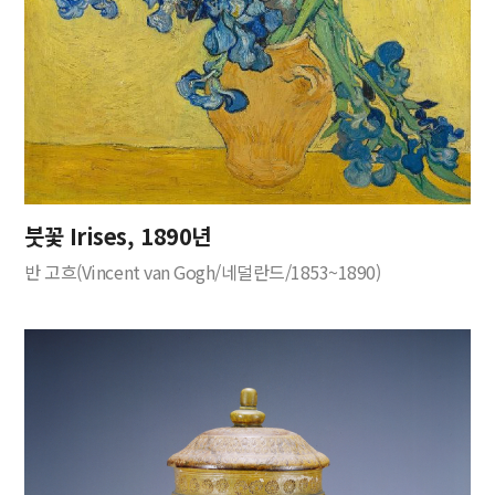
붓꽃 Irises, 1890년
반 고흐(Vincent van Gogh/네덜란드/1853~1890)