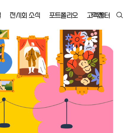
실
전시회 소식
포트폴리오
고객센터
로그인
검색